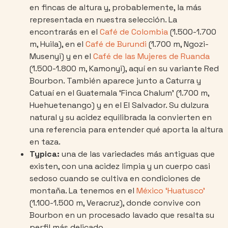
en fincas de altura y, probablemente, la más
representada en nuestra selección. La
encontrarás en el
Café de Colombia
(1.500-1.700
m, Huila), en el
Café de Burundi
(1.700 m, Ngozi-
Musenyi) y en el
Café de las Mujeres de Ruanda
(1.500-1.800 m, Kamonyi), aquí en su variante Red
Bourbon. También aparece junto a Caturra y
Catuaí en el Guatemala ‘Finca Chalum’ (1.700 m,
Huehuetenango) y en el El Salvador. Su dulzura
natural y su acidez equilibrada la convierten en
una referencia para entender qué aporta la altura
en taza.
Typica:
una de las variedades más antiguas que
existen, con una acidez limpia y un cuerpo casi
sedoso cuando se cultiva en condiciones de
montaña. La tenemos en el
México ‘Huatusco’
(1.100-1.500 m, Veracruz), donde convive con
Bourbon en un procesado lavado que resalta su
perfil más delicado.