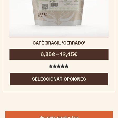
CAFÉ BRASIL ‘CERRADO’
Rango
6,35
€
–
12,45
€
de
precios:
4.75
de 5
desde
SELECCIONAR OPCIONES
6,35€
hasta
12,45€
Ver más productos