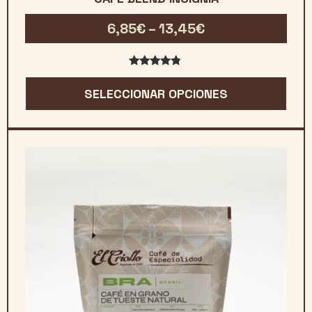
Rango
6,85
€
–
13,45
€
de
precios:
4.66
de 5
desde
SELECCIONAR OPCIONES
6,85€
hasta
13,45€