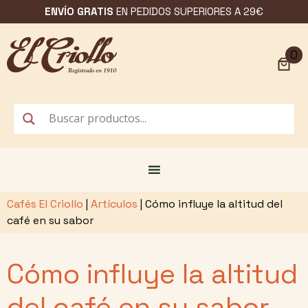
Saltar
ENVÍO GRATIS
EN PEDIDOS SUPERIORES A 29€
al
contenido
0
Cafés El Criollo
|
Artículos
|
Cómo influye la altitud del
café en su sabor
Cómo influye la altitud
del café en su sabor