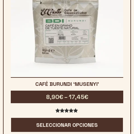
CAFÉ BURUNDI ‘MUSENYI’
Rango
8,90
€
–
17,45
€
de
precios:
5.00
de 5
desde
SELECCIONAR OPCIONES
8,90€