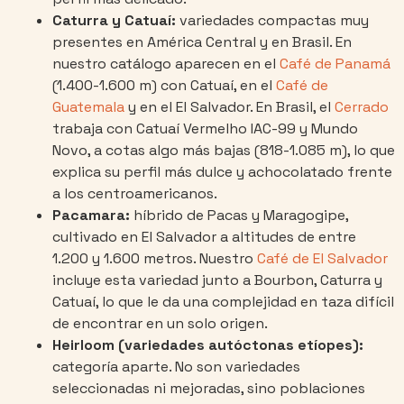
Caturra y Catuaí:
variedades compactas muy
presentes en América Central y en Brasil. En
nuestro catálogo aparecen en el
Café de Panamá
(1.400-1.600 m) con Catuaí, en el
Café de
Guatemala
y en el El Salvador. En Brasil, el
Cerrado
trabaja con Catuaí Vermelho IAC-99 y Mundo
Novo, a cotas algo más bajas (818-1.085 m), lo que
explica su perfil más dulce y achocolatado frente
a los centroamericanos.
Pacamara:
híbrido de Pacas y Maragogipe,
cultivado en El Salvador a altitudes de entre
1.200 y 1.600 metros. Nuestro
Café de El Salvador
incluye esta variedad junto a Bourbon, Caturra y
Catuaí, lo que le da una complejidad en taza difícil
de encontrar en un solo origen.
Heirloom (variedades autóctonas etíopes):
categoría aparte. No son variedades
seleccionadas ni mejoradas, sino poblaciones