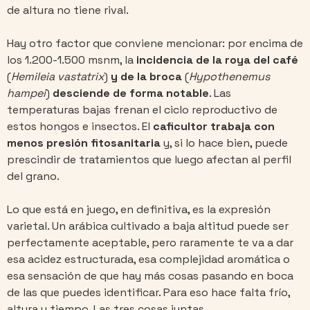
de altura no tiene rival.
Hay otro factor que conviene mencionar: por encima de
los 1.200-1.500 msnm, la
incidencia de la roya del café
(
Hemileia vastatrix
)
y de la broca
(
Hypothenemus
hampei
)
desciende de forma notable
. Las
temperaturas bajas frenan el ciclo reproductivo de
estos hongos e insectos. El
caficultor trabaja con
menos presión fitosanitaria
y, si lo hace bien, puede
prescindir de tratamientos que luego afectan al perfil
del grano.
Lo que está en juego, en definitiva, es la expresión
varietal. Un arábica cultivado a baja altitud puede ser
perfectamente aceptable, pero raramente te va a dar
esa acidez estructurada, esa complejidad aromática o
esa sensación de que hay más cosas pasando en boca
de las que puedes identificar. Para eso hace falta frío,
altura y tiempo. Las tres cosas juntas.