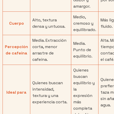
amargor.
Medio,
Alto, textura
Más lig
Cuerpo
cremoso y
densa y untuosa.
fluido.
equilibrado.
Media. Extracción
Alta. 
Media.
Percepción
corta, menor
tiempo
Punto de
de cafeína
arrastre de
contac
equilibrio.
cafeína.
el café
Quienes
buscan
Quiene
Quienes buscan
equilibrio y
prefie
intensidad,
la
Ideal para
taza m
textura y una
expresión
sin aña
experiencia corta.
más
agua.
completa