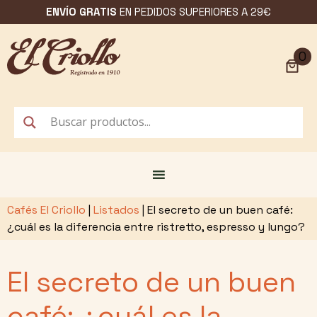
Saltar
ENVÍO GRATIS
EN PEDIDOS SUPERIORES A 29€
al
contenido
0
Cafés El Criollo
|
Listados
|
El secreto de un buen café:
¿cuál es la diferencia entre ristretto, espresso y lungo?
El secreto de un buen
café: ¿cuál es la