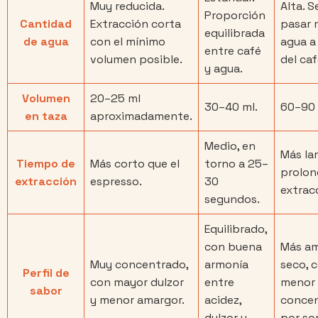
Muy reducida.
Alta. S
Proporción
Cantidad
Extracción corta
pasar 
equilibrada
de agua
con el mínimo
agua a
entre café
volumen posible.
del caf
y agua.
Volumen
20–25 ml
30–40 ml.
60–90 
en taza
aproximadamente.
Medio, en
Más lar
Tiempo de
Más corto que el
torno a 25–
prolon
extracción
espresso.
30
extrac
segundos.
Equilibrado,
con buena
Más am
Muy concentrado,
armonía
seco, 
Perfil de
con mayor dulzor
entre
menor
sabor
y menor amargor.
acidez,
concen
dulzor y
por so