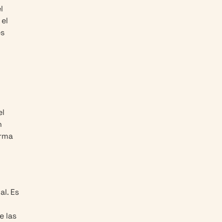
l
 el
es
el
n
orma
al. Es
e las