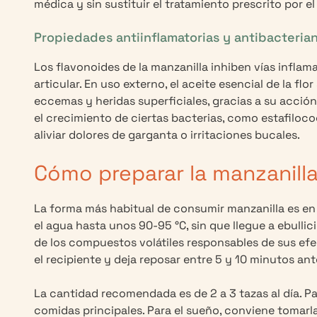
médica y sin sustituir el tratamiento prescrito por el
Propiedades antiinflamatorias y antibacteria
Los flavonoides de la manzanilla inhiben vías inflam
articular. En uso externo, el aceite esencial de la fl
eccemas y heridas superficiales, gracias a su acció
el crecimiento de ciertas bacterias, como estafiloc
aliviar dolores de garganta o irritaciones bucales.
Cómo preparar la manzanill
La forma más habitual de consumir manzanilla es en i
el agua hasta unos 90-95 °C, sin que llegue a ebull
de los compuestos volátiles responsables de sus efe
el recipiente y deja reposar entre 5 y 10 minutos antes
La cantidad recomendada es de 2 a 3 tazas al día. Par
comidas principales. Para el sueño, conviene tomar