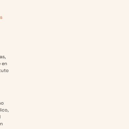
es
as,
e en
tuto
ho
ico,
d
ón