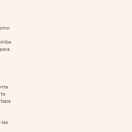
 como
nhibe
 para
enta
rte
 tapa
 las