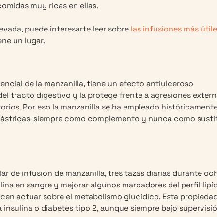
comidas muy ricas en ellas.
levada, puede interesarte leer sobre
las infusiones más útil
ene un lugar.
encial de la manzanilla, tiene un efecto antiulceroso
 tracto digestivo y la protege frente a agresiones extern
orios. Por eso la manzanilla se ha empleado históricament
as gástricas, siempre como complemento y nunca como susti
r de infusión de manzanilla, tres tazas diarias durante oc
lina en sangre y mejorar algunos marcadores del perfil lipíd
recen actuar sobre el metabolismo glucídico. Esta propieda
a insulina o diabetes tipo 2, aunque siempre bajo supervisi