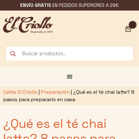
Saltar
ENVÍO GRATIS
EN PEDIDOS SUPERIORES A 29€
al
contenido
0
Cafés El Criollo
|
Preparación
|
¿Qué es el té chai latte? 8
pasos para prepararlo en casa
¿Qué es el té chai
latte? 8 pasos para