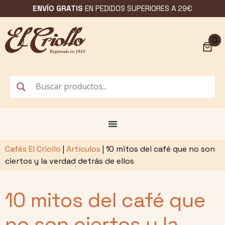
Saltar
ENVÍO GRATIS
EN PEDIDOS SUPERIORES A 29€
al
contenido
0
Cafés El Criollo
|
Artículos
|
10 mitos del café que no son
ciertos y la verdad detrás de ellos
10 mitos del café que
no son ciertos y la