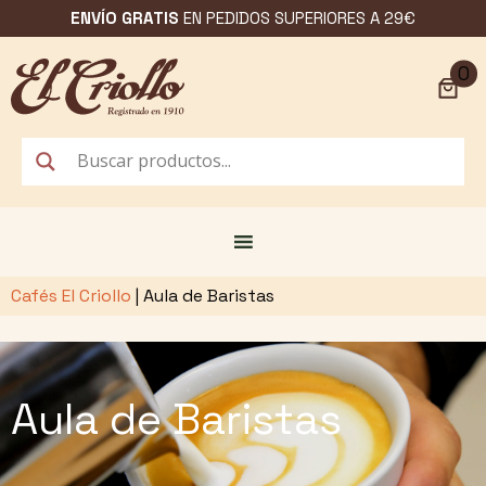
Saltar
ENVÍO GRATIS
EN PEDIDOS SUPERIORES A 29€
al
contenido
0
Cafés El Criollo
|
Aula de Baristas
Aula de Baristas