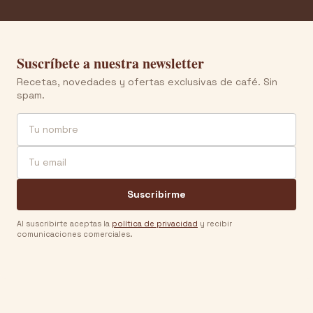
Suscríbete a nuestra newsletter
Recetas, novedades y ofertas exclusivas de café. Sin
spam.
Nombre
Email
Suscribirme
Al suscribirte aceptas la
política de privacidad
y recibir
comunicaciones comerciales.