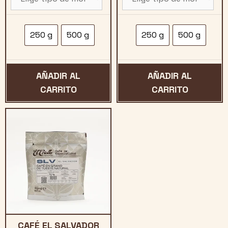
9,10€
9,15
hasta
hast
250 g
500 g
250 g
500 g
17,85€
17,9
AÑADIR AL
AÑADIR AL
CARRITO
CARRITO
CAFÉ EL SALVADOR