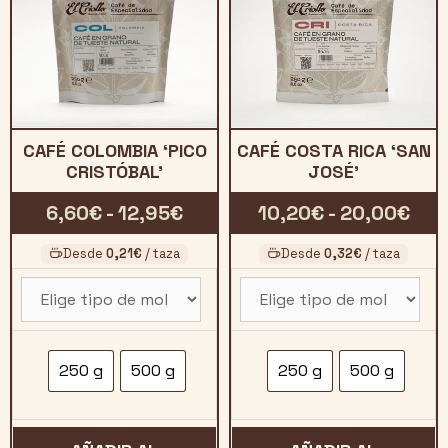
CAFÉ COLOMBIA ‘PICO
CAFÉ COSTA RICA ‘SAN
CRISTÓBAL’
JOSÉ’
Rango
Ran
6,60
€
-
12,95
€
10,20
€
-
20,00
€
de
de
Desde
0,21
€
/ taza
Desde
0,32
€
/ taza
precios:
prec
desde
des
6,60€
10,
hasta
has
250 g
500 g
250 g
500 g
12,95€
20,