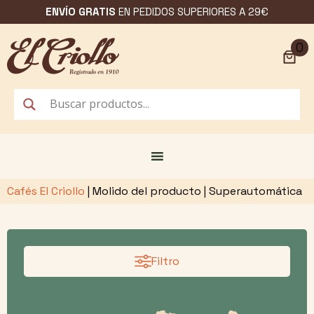
Saltar
ENVÍO GRATIS
EN PEDIDOS SUPERIORES A 29€
al
contenido
0
Cafés El Criollo
|
Molido del producto
|
Superautomática
Filtro