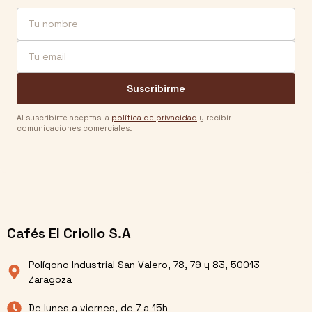
Nombre
Email
Suscribirme
Al suscribirte aceptas la
política de privacidad
y recibir
comunicaciones comerciales.
Cafés El Criollo S.A
Polígono Industrial San Valero, 78, 79 y 83, 50013
Zaragoza
De lunes a viernes, de 7 a 15h