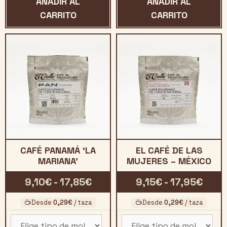
AÑADIR AL
AÑADIR AL
CARRITO
CARRITO
CAFÉ PANAMÁ ‘LA
EL CAFÉ DE LAS
MARIANA’
MUJERES – MÉXICO
Rango
Rang
9,10
€
-
17,85
€
9,15
€
-
17,95
€
de
de
Desde
0,29
€
/ taza
Desde
0,29
€
/ taza
precios:
preci
desde
desd