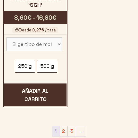
‘SGH’
Rango
8,60
€
-
16,80
€
de
Desde
0,27
€
/ taza
precios:
desde
8,60€
hasta
250 g
500 g
16,80€
AÑADIR AL
CARRITO
1
2
3
→