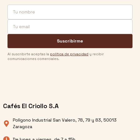
Nombre
Email
Suscribirme
Al suscribirte aceptas la
política de privacidad
y recibir
comunicaciones comerciales.
Cafés El Criollo S.A
Polígono Industrial San Valero, 78, 79 y 83, 50013
Zaragoza
De lunes a viernes, de 7 a 15h