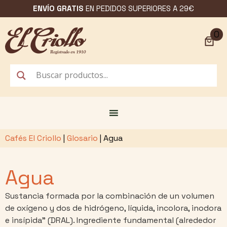
Saltar
ENVÍO GRATIS
EN PEDIDOS SUPERIORES A 29€
al
contenido
0
Cafés El Criollo
|
Glosario
|
Agua
Agua
Sustancia formada por la combinación de un volumen
de oxígeno y dos de hidrógeno, líquida, incolora, inodora
e insípida” (DRAL). Ingrediente fundamental (alrededor