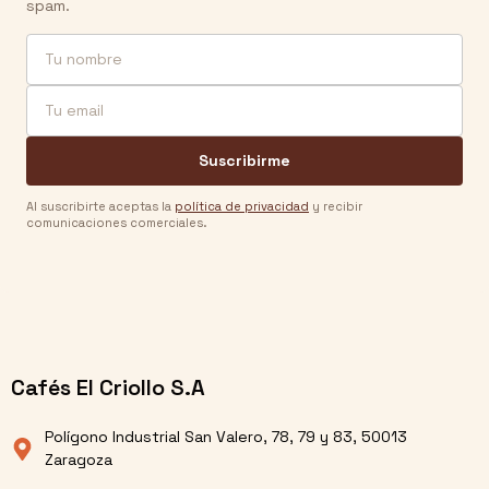
spam.
Nombre
Email
Suscribirme
Al suscribirte aceptas la
política de privacidad
y recibir
comunicaciones comerciales.
Cafés El Criollo S.A
Polígono Industrial San Valero, 78, 79 y 83, 50013
Zaragoza