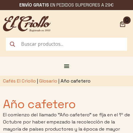
Saltar
ENVÍO GRATIS
EN PEDIDOS SUPERIORES A 29€
al
contenido
0
Cafés El Criollo
|
Glosario
|
Año cafetero
Año cafetero
El comienzo del llamado “Año cafetero” se fija en el 1º de
Octubre por haber empezado la recolección de la
mayoría de países productores y la época de mayor