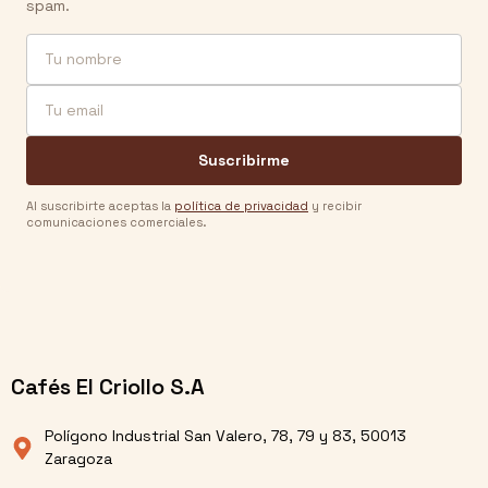
spam.
Nombre
Email
Suscribirme
Al suscribirte aceptas la
política de privacidad
y recibir
comunicaciones comerciales.
Cafés El Criollo S.A
Polígono Industrial San Valero, 78, 79 y 83, 50013
Zaragoza