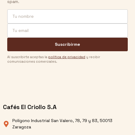
spam.
Nombre
Email
Suscribirme
Al suscribirte aceptas la
política de privacidad
y recibir
comunicaciones comerciales.
Cafés El Criollo S.A
Polígono Industrial San Valero, 78, 79 y 83, 50013
Zaragoza