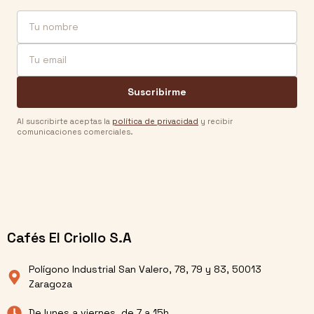
Nombre
Email
Suscribirme
Al suscribirte aceptas la
política de privacidad
y recibir
comunicaciones comerciales.
Cafés El Criollo S.A
Polígono Industrial San Valero, 78, 79 y 83, 50013
Zaragoza
De lunes a viernes, de 7 a 15h