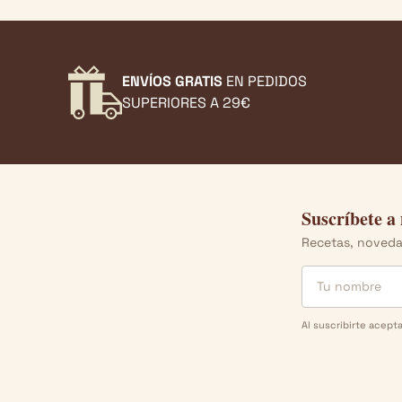
ENVÍOS GRATIS
EN PEDIDOS
SUPERIORES A 29€
Suscríbete a
Recetas, novedad
Nombre
Email
Al suscribirte acept