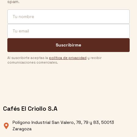
spam.
Nombre
Email
Suscribirme
Al suscribirte aceptas la
política de privacidad
y recibir
comunicaciones comerciales.
Cafés El Criollo S.A
Polígono Industrial San Valero, 78, 79 y 83, 50013
Zaragoza