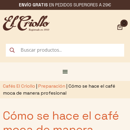
Saltar
ENVÍO GRATIS
EN PEDIDOS SUPERIORES A 29€
al
contenido
0
Cafés El Criollo
|
Preparación
|
Cómo se hace el café
moca de manera profesional
Cómo se hace el café
moca de manera