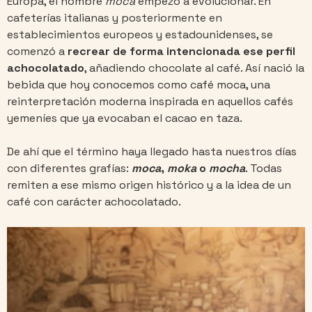
Europa, el nombre
moca
empezó a evolucionar. En
cafeterías italianas y posteriormente en
establecimientos europeos y estadounidenses, se
comenzó a
recrear de forma intencionada ese perfil
achocolatado
, añadiendo chocolate al café. Así nació la
bebida que hoy conocemos como café moca, una
reinterpretación moderna inspirada en aquellos cafés
yemeníes que ya evocaban el cacao en taza.
De ahí que el término haya llegado hasta nuestros días
con diferentes grafías:
moca
,
moka
o
mocha
. Todas
remiten a ese mismo origen histórico y a la idea de un
café con carácter achocolatado.