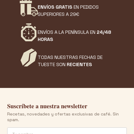
ENVÍOS GRATIS
EN PEDIDOS
SUPERIORES A 29€
ENVÍOS A LA PENÍNSULA EN
24/48
HORAS
TODAS NUESTRAS FECHAS DE
TUESTE SON
RECIENTES
Suscríbete a nuestra newsletter
Recetas, novedades y ofertas exclusivas de café. Sin
spam.
Nombre
Email