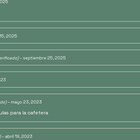
2025
15, 2025
erificado)
–
septiembre 25, 2025
023
ado)
–
mayo 23, 2023
las para la cafetera
)
–
abril 19, 2023