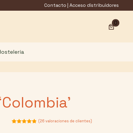
cantidad
Contacto
|
Acceso distribuidores
0
Hostelería
‘Colombia’
(
26
valoraciones de clientes)
4.81
de 5