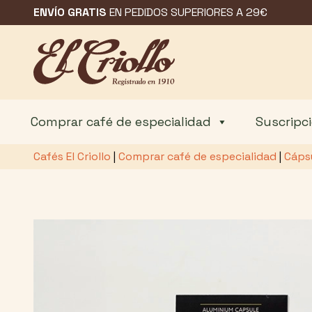
Saltar
ENVÍO GRATIS
EN PEDIDOS SUPERIORES A 29€
al
contenido
Comprar café de especialidad
Suscripc
Cafés El Criollo
|
Comprar café de especialidad
|
Cáps