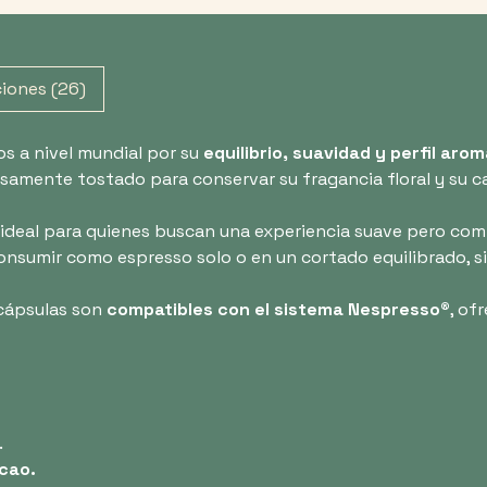
ciones (26)
os a nivel mundial por su
equilibrio, suavidad y perfil aro
osamente tostado para conservar su fragancia floral y su ca
s ideal para quienes buscan una experiencia suave pero com
onsumir como espresso solo o en un cortado equilibrado, sin
 cápsulas son
compatibles con el sistema Nespresso®
, of
.
acao.