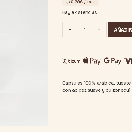
0,29
€
/ taza
Hay existencias
AÑADIR
Cápsulas
'Colombia'
cantidad
Cápsulas 100 % arábica, tueste 
con acidez suave y dulzor equil