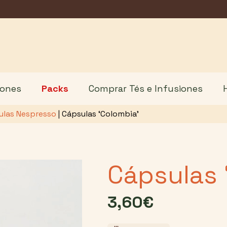
iones
Packs
Comprar Tés e Infusiones
ulas Nespresso
|
Cápsulas ‘Colombia’
Cápsulas 
3,60
€