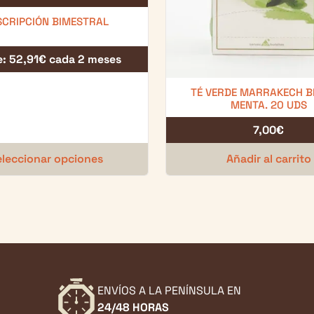
SCRIPCIÓN BIMESTRAL
e:
52,91
€
cada 2 meses
TÉ VERDE MARRAKECH B
MENTA. 20 UDS
7,00
€
leccionar opciones
Añadir al carrito
ENVÍOS A LA PENÍNSULA EN
24/48 HORAS