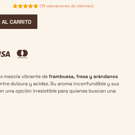
(
13
valoraciones de clientes)
5.00
de 5
 AL CARRITO
os mezcla vibrante de
frambuesa, fresa y arándanos
entre dulzura y acidez. Su aroma inconfundible y sus
en una opción irresistible para quienes buscan una