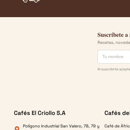
Suscríbete a
Recetas, novedad
Nombre
Email
Al suscribirte acept
Cafés El Criollo S.A
Cafés de
Polígono Industrial San Valero, 78, 79 y
Café de Áfri