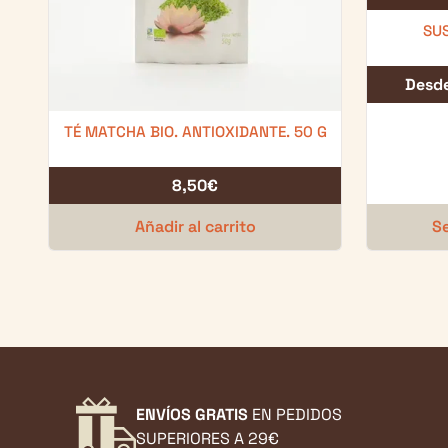
SU
Desd
TÉ MATCHA BIO. ANTIOXIDANTE. 50 G
8,50
€
Añadir al carrito
Se
ENVÍOS GRATIS
EN PEDIDOS
SUPERIORES A 29€