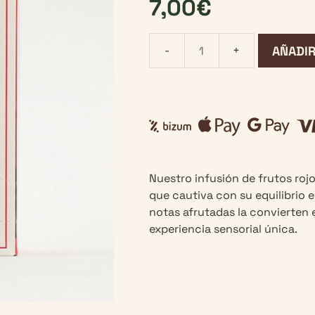
7,00
€
AÑADIR
Infusión
de
Frutos
Rojos.
20
uds
cantidad
Nuestro infusión de frutos roj
que cautiva con su equilibrio 
notas afrutadas la convierten 
experiencia sensorial única.