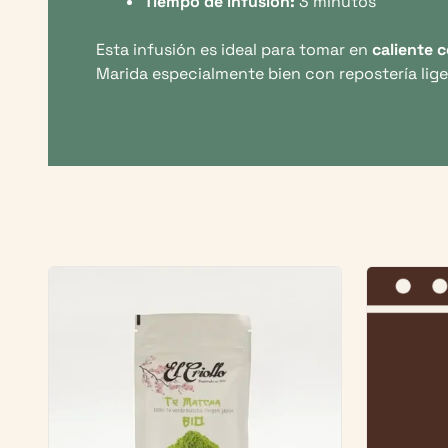
Tiempo de infusión:
3 minutos
Esta infusión es ideal para tomar en
caliente 
Marida especialmente bien con repostería liger