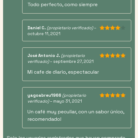
Todo perfecto, como siempre
Daniel C.
(propietario verificado)
–
octubre 11, 2021
4
de 5
José Antonio J.
(propietario
verificado)
–
septiembre 27, 2021
5
de 5
Mi cafe de diario, espectacular
yagoabreu1966
(propietario
verificado)
–
mayo 31, 2021
5
de 5
Un café muy peculiar, con un sabor único,
recomendado!
Solo los usuarios registrados que hayan comprado