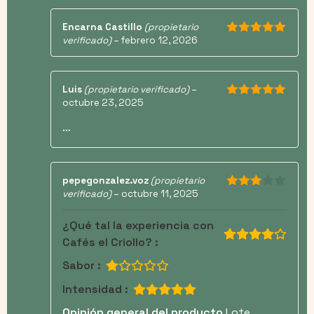
Encarna Castillo
(propietario
verificado)
–
febrero 12, 2026
5
de 5
Luis
(propietario verificado)
–
octubre 23, 2025
5
de 5
…
pepegonzalez.voz
(propietario
verificado)
–
octubre 11, 2025
3
de 5
¿Qué tal la experiencia con
Cafés el Criollo? :
Sabor :
Intensidad :
Opinión general del producto
Lote