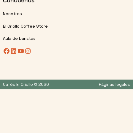
Conócenos
Nosotros
El Criollo Coffee Store
Aula de baristas
Facebook
LinkedIn
YouTube
Instagram
Cafés El Criollo © 2026
Páginas legales