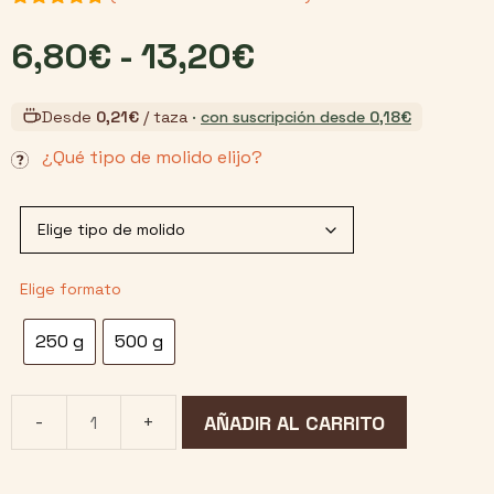
4.70
de 5
Rango
6,80
€
-
13,20
€
de
Desde
0,21
€
/ taza
·
con suscripción desde
0,18
€
precios:
¿Qué tipo de molido elijo?
desde
6,80€
hasta
250 g
500 g
13,20€
AÑADIR AL CARRITO
Café
Mezcla
Tradición