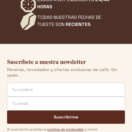
HORAS
TODAS NUESTRAS FECHAS DE
TUESTE SON
RECIENTES
Suscríbete a nuestra newsletter
Recetas, novedades y ofertas exclusivas de café. Sin
spam.
Nombre
Email
Suscribirme
Al suscribirte aceptas la
política de privacidad
y recibir