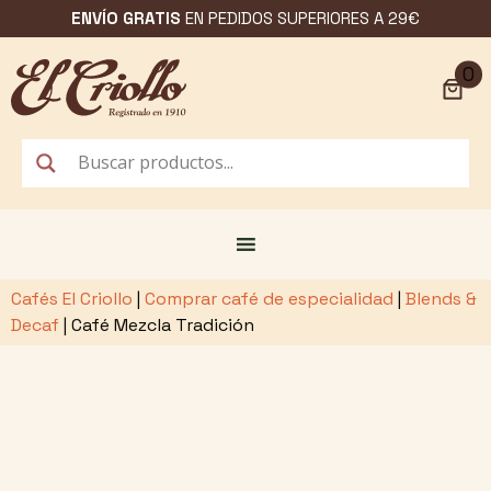
Saltar
ENVÍO GRATIS
EN PEDIDOS SUPERIORES A 29€
al
contenido
0
Cafés El Criollo
|
Comprar café de especialidad
|
Blends &
Decaf
|
Café Mezcla Tradición
CAFÉ CON LECHE