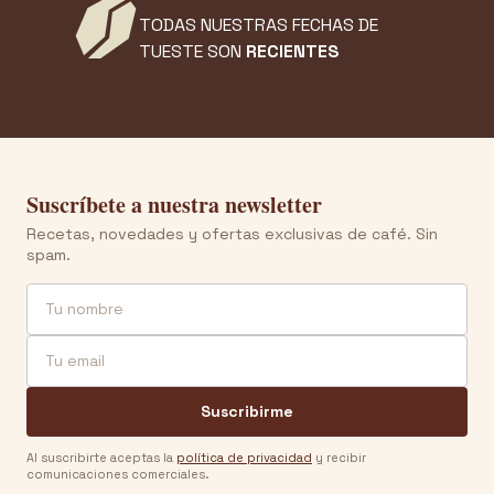
TODAS NUESTRAS FECHAS DE
TUESTE SON
RECIENTES
Suscríbete a nuestra newsletter
Recetas, novedades y ofertas exclusivas de café. Sin
spam.
Nombre
Email
Suscribirme
Al suscribirte aceptas la
política de privacidad
y recibir
comunicaciones comerciales.