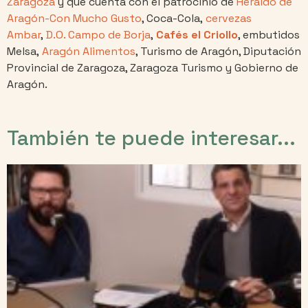
Zaragoza
y que cuenta con el patrocinio de
Heraldo de
Aragón-Con Mucho Gusto
, Coca-Cola,
cervezas
Ambar
,
D.O. Campo de Borja
,
Cafés el Criollo
, embutidos
Melsa,
Aragón Alimentos
, Turismo de Aragón, Diputación
Provincial de Zaragoza, Zaragoza Turismo y Gobierno de
Aragón.
También te puede interesar...