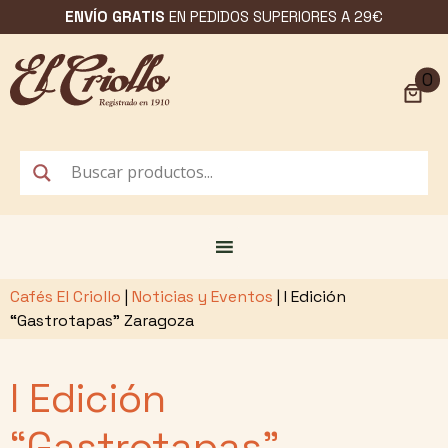
Saltar
ENVÍO GRATIS
EN PEDIDOS SUPERIORES A 29€
al
contenido
0
Cafés El Criollo
|
Noticias y Eventos
|
I Edición
“Gastrotapas” Zaragoza
I Edición
“Gastrotapas”