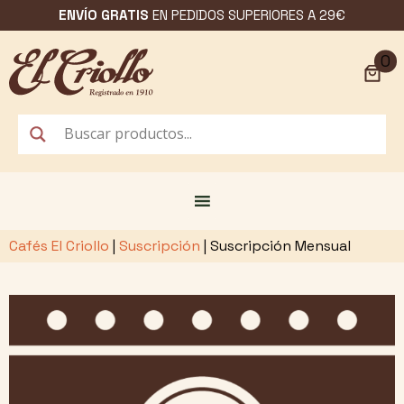
Saltar
ENVÍO GRATIS
EN PEDIDOS SUPERIORES A 29€
al
contenido
0
Cafés El Criollo
|
Suscripción
|
Suscripción Mensual