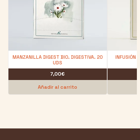
MANZANILLA DIGEST BIO. DIGESTIVA. 20
INFUSIÓN 
UDS
7,00
€
Añadir al carrito
A