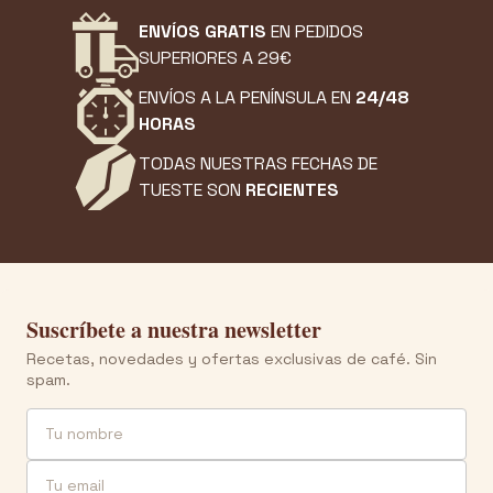
ENVÍOS GRATIS
EN PEDIDOS
SUPERIORES A 29€
ENVÍOS A LA PENÍNSULA EN
24/48
HORAS
TODAS NUESTRAS FECHAS DE
TUESTE SON
RECIENTES
Suscríbete a nuestra newsletter
Recetas, novedades y ofertas exclusivas de café. Sin
spam.
Nombre
Email