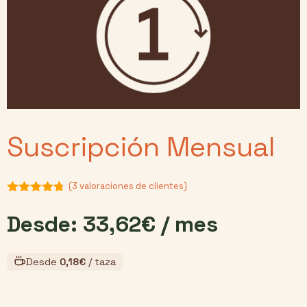
Suscripción Mensual
(
3
valoraciones de clientes)
4.67
de 5
Desde:
33,62
€
/ mes
Desde
0,18
€
/ taza