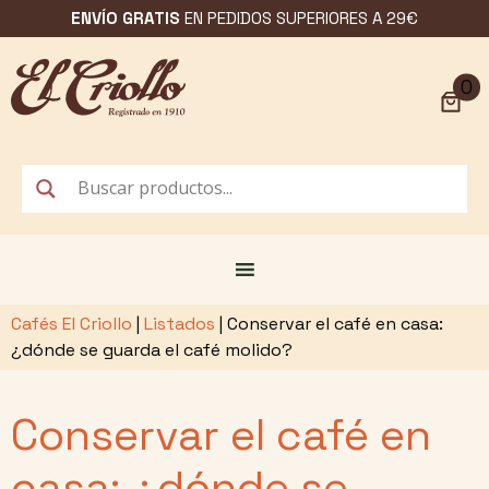
Saltar
ENVÍO GRATIS
EN PEDIDOS SUPERIORES A 29€
al
contenido
0
Cafés El Criollo
|
Listados
|
Conservar el café en casa:
¿dónde se guarda el café molido?
Conservar el café en
casa: ¿dónde se