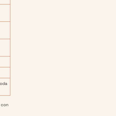
toda
o con