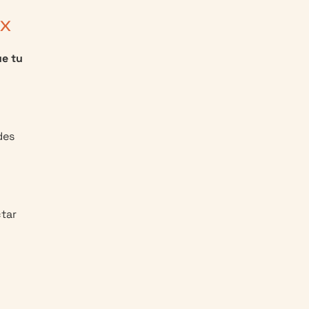
ex
ue tu
des
ctar