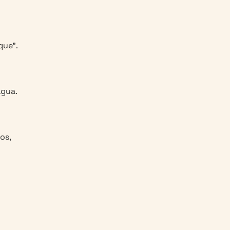
que”.
agua.
os,