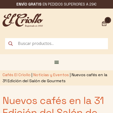
Saltar
ENVÍO GRATIS
EN PEDIDOS SUPERIORES A 29€
al
contenido
0
Cafés El Criollo
|
Noticias y Eventos
|
Nuevos cafés en la
31 Edición del Salón de Gourmets
Nuevos cafés en la 31
Edición del Salón de